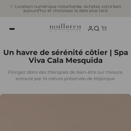
✨ Livraison numérique instantanée. Achetez votre bon
aujourd’hui et choisissez la date plus tard.
Un havre de sérénité côtier | Spa
Viva Cala Mesquida
Plongez dans des thérapies de bien-être sur mesure,
entouré par la nature préservée de Majorque.
et