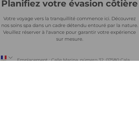
Planifiez votre évasion côtière
Votre voyage vers la tranquillité commence ici. Découvrez
nos soins spa dans un cadre détendu entouré par la nature.
Veuillez réserver à l'avance pour garantir votre expérience
sur mesure.
Emplacement : Calle Marina, número 32, 07580 Cala
Mesquida, Balearic Islands, Spain
Téléphone : +34 871 24 20 15
Heures d'ouverture : 11h00 - 19h00. Du lundi au dimanche.
Vérifier la disponibilité
Profitez d’un massage à Cala