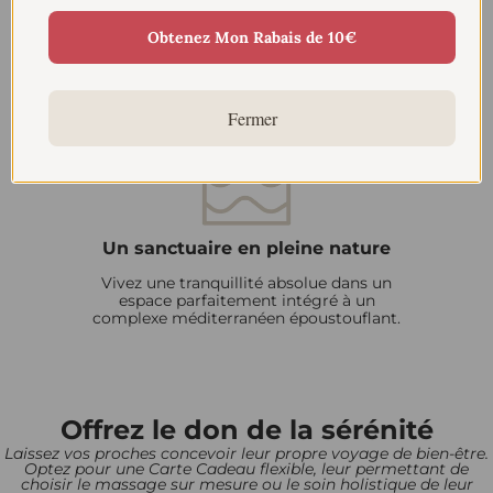
Obtenez Mon Rabais de 10€
Rituels de retraite en couple
Moments de détente partagés dans un
environnement calme et soigneusement
Fermer
conçu.
Un sanctuaire en pleine nature
Vivez une tranquillité absolue dans un
espace parfaitement intégré à un
complexe méditerranéen époustouflant.
Offrez le don de la sérénité
Laissez vos proches concevoir leur propre voyage de bien-être.
Optez pour une Carte Cadeau flexible, leur permettant de
choisir le massage sur mesure ou le soin holistique de leur